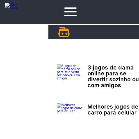
3 jogos de dama
online para se
divertir sozinho o
com amigos
Melhores jogos de
carro para celular