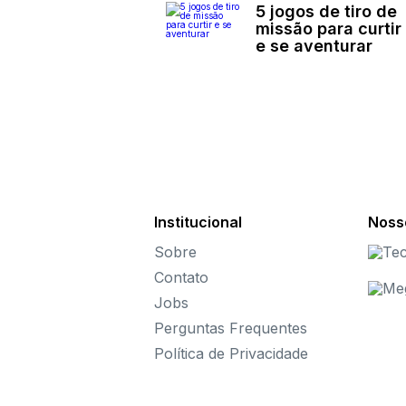
5 jogos de tiro de
missão para curtir
e se aventurar
Institucional
Noss
Sobre
Contato
Jobs
Perguntas Frequentes
Política de Privacidade