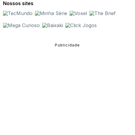
Nossos sites
outros esportes com os personagens dos desenhos
animados.
Como funcionam os jogos do Ben 10?
Assim como os jogos do Cartoon Network, os jogos do
Ben 10 possuem mecanismos simples, mas muito
interessantes e que fazem com que o usuário tenha um
grau de interatividade muito forte com o que é proposto.
Vale lembrar que os comandos específicos de cada um
desses jogos estão dispostos em suas respectivas
páginas online.
Como jogar de forma gratuita?
Para jogar um jogo do Ben 10 online e de forma gratuita,
basta escolher alguns dos que estão disponíveis nas
listas do Click Jogos e se divertir com os personagens!
Diversão garantida!
Assim como Ben Tennyson e seus amigos, você pode
participar de incríveis missões alucinantes que vão te
exigir grande comprometimento. Convide todos os seus