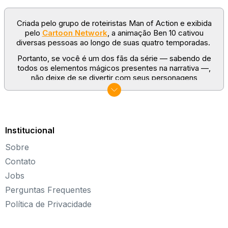
Criada pelo grupo de roteiristas Man of Action e exibida
pelo
Cartoon Network
, a animação
Ben 10
cativou
diversas pessoas ao longo de suas quatro temporadas.
Portanto, se você é um dos fãs da série — sabendo de
todos os elementos mágicos presentes na narrativa —,
não deixe de se divertir com seus personagens
favoritos!
Jogos do Ben 10: enfrente vilões em batalhas
perigosas
Institucional
A maioria dos jogos do Ben 10 pedem para que o usuário
se envolva em uma grande batalha contra algum vilão.
Sobre
Essas entidades do mal são bastante variadas; há robôs,
aliens, máquinas, vírus, entre outros inimigos. Alguns
Contato
vilões vistos na série animada também podem ser
Jobs
encontrados ao longo da narrativa dos jogos.
Perguntas Frequentes
É possível também participar de missões bastante
Política de Privacidade
perigosas, que requerem muitos cuidados e inteligência.
No entanto, para aqueles que querem apenas relaxar, há
a possibilidade de jogar partidas simples de basquete e