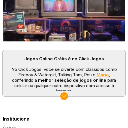
Click Jogos:
The Smurfs Skate Rush
The Smurfs Cooking
Limpeza na Vila dos Smurfs
Limpeza no Oceano com os Smurfs
Little Smurfs Coloring
Vista seu Smurf
Jogos Online Grátis é no Click Jogos
Smurfs Memory Card Match
No Click Jogos, você se diverte com clássicos como
Fireboy & Watergirl, Talking Tom, Pou e
Mario
,
The Smurfs Jigsaw
conferindo a
melhor seleção de jogos online
para
celular ou qualquer outro dispositivo com acesso à
internet.
No Click Jogos temos as categorias mais populares:
jogos clássicos
,
jogos de esporte
e
jogos famosos
para todas as idades. Somos um portal de games
sempre atualizado com novos títulos!
Institucional
Explore novos universos, dirija carros, teste sua