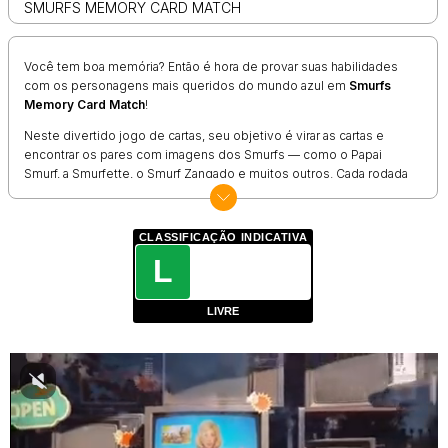
SMURFS MEMORY CARD MATCH
Você tem boa memória? Então é hora de provar suas habilidades
com os personagens mais queridos do mundo azul em
Smurfs
Memory Card Match
!
Neste divertido jogo de cartas, seu objetivo é virar as cartas e
encontrar os pares com imagens dos Smurfs — como o Papai
Smurf, a Smurfette, o Smurf Zangado e muitos outros. Cada rodada
vai desafiar sua concentração, raciocínio e agilidade mental.
É o tipo de jogo perfeito para treinar o cérebro de forma leve e
CLASSIFICAÇÃO INDICATIVA
divertida, ideal para crianças, adultos e fãs nostálgicos desses
L
pequenos habitantes da floresta. Além disso, o visual colorido e as
ilustrações dos personagens deixam tudo ainda mais encantador!
Como jogar Smurfs Memory Card Match?
LIVRE
Use o mouse (ou toque na tela, se estiver no celular) para virar as
cartas e tentar encontrar os pares iguais. Preste atenção nas
posições e tente completar o jogo no menor tempo possível. Sem
precisar baixar nada — é só clicar e jogar direto no navegador!
Confira todos os jogos dos Smurfs no