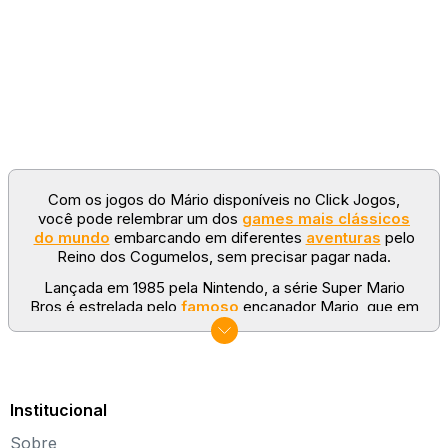
Com os jogos do Mário disponíveis no Click Jogos,
você pode relembrar um dos
games mais clássicos
do mundo
embarcando em diferentes
aventuras
pelo
Reino dos Cogumelos, sem precisar pagar nada.
Lançada em 1985 pela Nintendo, a série
Super Mario
Bros
é estrelada pelo
famoso
encanador Mario, que em
algumas ocasiões é auxiliado pelo irmão Luigi, dupla
preferida de milhões de fãs em todo o mundo, de
diferentes faixas etárias.
Além dos jogos para consoles e dispositivos móveis, a
Institucional
franquia também rendeu diversos games derivados. No
Click Jogos, há centenas deles para você se divertir!
Sobre