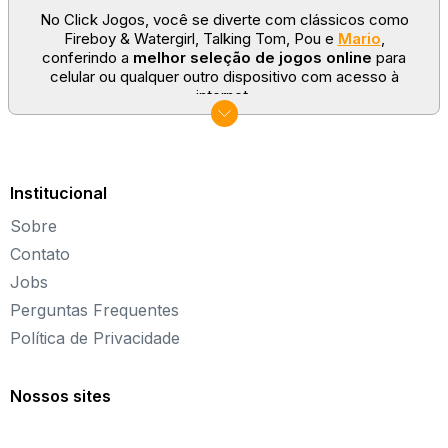
No Click Jogos, você se diverte com clássicos como
Fireboy & Watergirl, Talking Tom, Pou e
Mario
,
conferindo a
melhor seleção de jogos online
para
celular ou qualquer outro dispositivo com acesso à
internet.
No Click Jogos temos as categorias mais populares:
jogos clássicos
,
jogos de esporte
e
jogos famosos
para todas as idades. Somos um portal de games
sempre atualizado com novos títulos!
Institucional
Explore novos universos, dirija carros, teste sua
Sobre
paciência, seja uma estrela do futebol ou brinque com a
Barbie de forma totalmente gratuita. Aqui, não faltam
Contato
opções para aproveitar!
Jobs
Sobre o Click Jogos
Perguntas Frequentes
Política de Privacidade
Fundado em 2004, o Click Jogos é o maior portal de
jogos online infantil do Brasil, oferecendo
os melhores
jogos online para PC
, além de alternativas para curtir
Nossos sites
pelo
tablet ou celular
.
Nosso objetivo é proporcionar uma experiência incrível
em entretenimento e diversão com
jogos de meninas
,