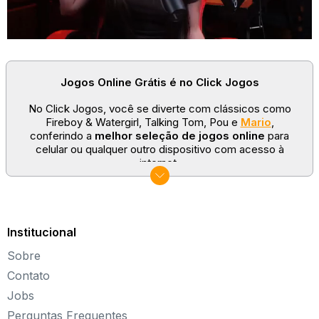
Jogos Online Grátis é no Click Jogos
No Click Jogos, você se diverte com clássicos como
Fireboy & Watergirl, Talking Tom, Pou e
Mario
,
conferindo a
melhor seleção de jogos online
para
celular ou qualquer outro dispositivo com acesso à
internet.
No Click Jogos temos as categorias mais populares:
jogos clássicos
,
jogos de esporte
e
jogos famosos
para todas as idades. Somos um portal de games
sempre atualizado com novos títulos!
Institucional
Explore novos universos, dirija carros, teste sua
Sobre
paciência, seja uma estrela do futebol ou brinque com a
Barbie de forma totalmente gratuita. Aqui, não faltam
Contato
opções para aproveitar!
Jobs
Sobre o Click Jogos
Perguntas Frequentes