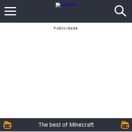
The best of Minecraft