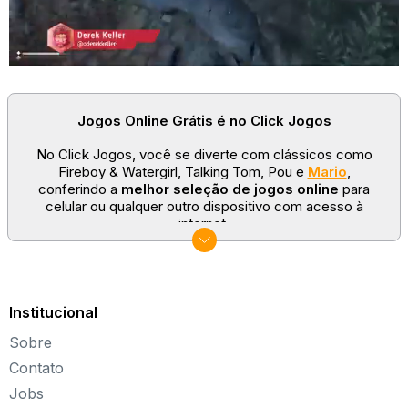
Jogos Online Grátis é no Click Jogos
No Click Jogos, você se diverte com clássicos como
Fireboy & Watergirl, Talking Tom, Pou e
Mario
,
conferindo a
melhor seleção de jogos online
para
celular ou qualquer outro dispositivo com acesso à
internet.
No Click Jogos temos as categorias mais populares:
jogos clássicos
,
jogos de esporte
e
jogos famosos
para todas as idades. Somos um portal de games
sempre atualizado com novos títulos!
Institucional
Explore novos universos, dirija carros, teste sua
Sobre
paciência, seja uma estrela do futebol ou brinque com a
Barbie de forma totalmente gratuita. Aqui, não faltam
Contato
opções para aproveitar!
Jobs