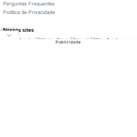
Sobre o Click Jogos
Perguntas Frequentes
Política de Privacidade
Fundado em 2004, o Click Jogos é o maior portal de
jogos online infantil do Brasil, oferecendo
os melhores
jogos online para PC
, além de alternativas para curtir
Nossos sites
pelo
tablet ou celular
.
Nosso objetivo é proporcionar uma experiência incrível
em entretenimento e diversão com
jogos de meninas
,
jogos de carros
,
jogos de aventura
,
jogos de
plataforma
e muito mais!
São diversos games disponíveis no site que você pode
jogar online gratuitamente. Dentre eles, estão:
Fireboy
and Watergirl
,
Subway Surfers
,
Bubble Pop
, entre
outros.
Sendo uma das verticais do Grupo NZN, o Click Jogos
conta com equipe especializada e monitoramento diário,
garantindo uma
experiência mais segura para o
público
e trabalhando para que a nossa história continue
com as novas gerações.