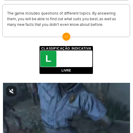
The game includes questions of different topics. By answering
them, you will be able to find out what suits you best, as well as
many new facts that you didn't even know about before.
CLASSIFICAÇÃO INDICATIVA
L
LIVRE