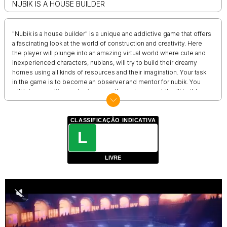
NUBIK IS A HOUSE BUILDER
"Nubik is a house builder" is a unique and addictive game that offers
a fascinating look at the world of construction and creativity. Here
the player will plunge into an amazing virtual world where cute and
inexperienced characters, nubians, will try to build their dreamy
homes using all kinds of resources and their imagination. Your task
in the game is to become an observer and mentor for nubik. You
will join an exciting and unique sandbox where a nubik will build a
house from scratch. The game provides a huge arsenal of building
materials, tools and decorative elements that can be used to create
unique houses. Thanks to the simple and intuitive interface, it will
CLASSIFICAÇÃO INDICATIVA
be easy and pleasant to play. This game is designed to inspire
L
players to engage in creativity and architecture, as well as to show
that even the most inexperienced can create something amazing if
LIVRE
there is a place for imagination and the support of a mentor.
Become a construction guru for nubiks and lead them to mastery.