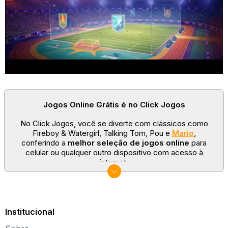
Jogos Online Grátis é no Click Jogos
No Click Jogos, você se diverte com clássicos como
Fireboy & Watergirl, Talking Tom, Pou e
Mario
,
conferindo a
melhor seleção de jogos online
para
celular ou qualquer outro dispositivo com acesso à
internet.
No Click Jogos temos as categorias mais populares:
jogos clássicos
,
jogos de esporte
e
jogos famosos
para todas as idades. Somos um portal de games
sempre atualizado com novos títulos!
Institucional
Explore novos universos, dirija carros, teste sua