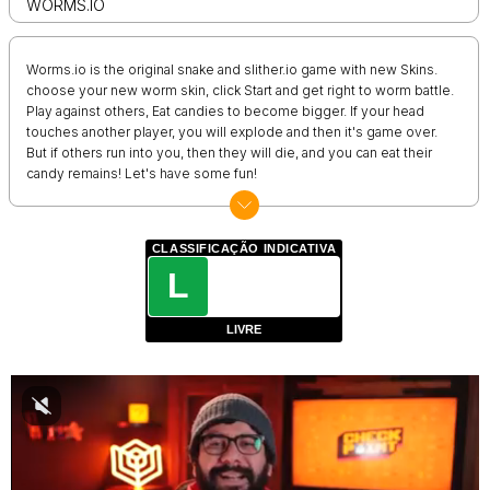
WORMS.IO
Worms.io is the original snake and slither.io game with new Skins.
choose your new worm skin, click Start and get right to worm battle.
Play against others, Eat candies to become bigger. If your head
touches another player, you will explode and then it's game over.
But if others run into you, then they will die, and you can eat their
candy remains! Let's have some fun!
CLASSIFICAÇÃO INDICATIVA
L
LIVRE