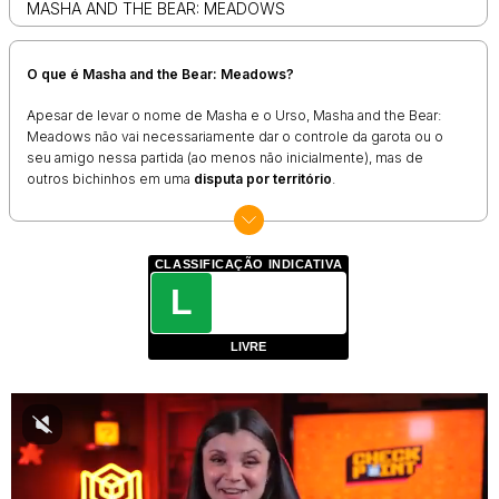
MASHA AND THE BEAR: MEADOWS
O que é Masha and the Bear: Meadows?
Apesar de levar o nome de Masha e o Urso, Masha and the Bear:
Meadows não vai necessariamente dar o controle da garota ou o
seu amigo nessa partida (ao menos não inicialmente), mas de
outros bichinhos em uma
disputa por território
.
A proposta aqui é bem parecida com a de outros
jogos .io
. Dessa
maneira, é preciso ampliar o seu espaço inicial e tomar cuidado para
não ser surpreendido por um adversário durante as andanças e
CLASSIFICAÇÃO INDICATIVA
colocar tudo a perder.
L
Outro detalhe: fique atento ao seu redor e mantenha o olho no
placar que aparece à direita. Ele vai mostrar quem são as pessoas
LIVRE
com mais área conquistada, e talvez possa ser uma boa saída atacar
essas regiões para ampliar seu espaço.
Como jogar Masha and the Bear: Meadows?
A partida em Masha and the Bear: Meadows inicia assim que você
clica em iniciar, bastando
mover a seta do mouse
para indicar o
caminho que o seu avatar deve seguir. Lembre-se fazer uma volta