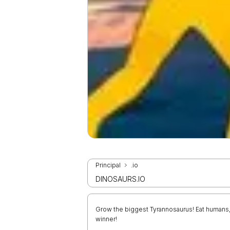
Principal
.io
DINOSAURS.IO
Grow the biggest Tyrannosaurus! Eat humans,
winner!