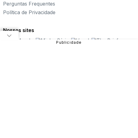
Sobre o Click Jogos
Perguntas Frequentes
Política de Privacidade
Fundado em 2004, o Click Jogos é o maior portal de
jogos online infantil do Brasil, oferecendo
os melhores
jogos online para PC
, além de alternativas para curtir
Nossos sites
pelo
tablet ou celular
.
Nosso objetivo é proporcionar uma experiência incrível
em entretenimento e diversão com
jogos de meninas
,
jogos de carros
,
jogos de aventura
,
jogos de
plataforma
e muito mais!
São diversos games disponíveis no site que você pode
jogar online gratuitamente. Dentre eles, estão:
Fireboy
and Watergirl
,
Subway Surfers
,
Bubble Pop
, entre
outros.
Sendo uma das verticais do Grupo NZN, o Click Jogos
conta com equipe especializada e monitoramento diário,
garantindo uma
experiência mais segura para o
público
e trabalhando para que a nossa história continue
com as novas gerações.