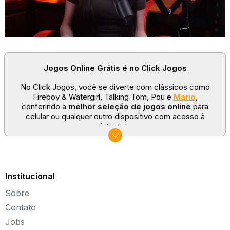
Jogos Online Grátis é no Click Jogos
No Click Jogos, você se diverte com clássicos como
Fireboy & Watergirl, Talking Tom, Pou e
Mario
,
conferindo a
melhor seleção de jogos online
para
celular ou qualquer outro dispositivo com acesso à
internet.
No Click Jogos temos as categorias mais populares:
jogos clássicos
,
jogos de esporte
e
jogos famosos
para todas as idades. Somos um portal de games
sempre atualizado com novos títulos!
Institucional
Explore novos universos, dirija carros, teste sua
Sobre
paciência, seja uma estrela do futebol ou brinque com a
Barbie de forma totalmente gratuita. Aqui, não faltam
Contato
opções para aproveitar!
Jobs