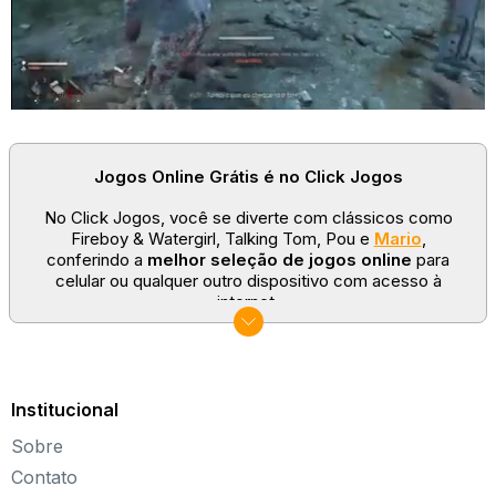
Jogos Online Grátis é no Click Jogos
No Click Jogos, você se diverte com clássicos como
Fireboy & Watergirl, Talking Tom, Pou e
Mario
,
conferindo a
melhor seleção de jogos online
para
celular ou qualquer outro dispositivo com acesso à
internet.
No Click Jogos temos as categorias mais populares:
jogos clássicos
,
jogos de esporte
e
jogos famosos
para todas as idades. Somos um portal de games
sempre atualizado com novos títulos!
Institucional
Explore novos universos, dirija carros, teste sua
Sobre
paciência, seja uma estrela do futebol ou brinque com a
Barbie de forma totalmente gratuita. Aqui, não faltam
Contato