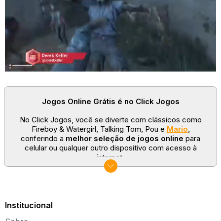
Jogos Online Grátis é no Click Jogos
No Click Jogos, você se diverte com clássicos como
Fireboy & Watergirl, Talking Tom, Pou e
Mario
,
conferindo a
melhor seleção de jogos online
para
celular ou qualquer outro dispositivo com acesso à
internet.
No Click Jogos temos as categorias mais populares:
jogos clássicos
,
jogos de esporte
e
jogos famosos
para todas as idades. Somos um portal de games
sempre atualizado com novos títulos!
Institucional
Explore novos universos, dirija carros, teste sua