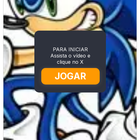
PARA INICIAR
Assista o vídeo e
clique no X
JOGAR