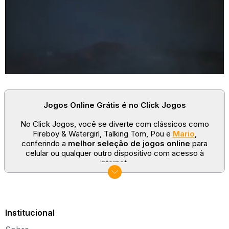
Jogos Online Grátis é no Click Jogos
No Click Jogos, você se diverte com clássicos como
Fireboy & Watergirl, Talking Tom, Pou e
Mario
,
conferindo a
melhor seleção de jogos online
para
celular ou qualquer outro dispositivo com acesso à
internet.
No Click Jogos temos as categorias mais populares:
jogos clássicos
,
jogos de esporte
e
jogos famosos
para todas as idades. Somos um portal de games
sempre atualizado com novos títulos!
Institucional
Explore novos universos, dirija carros, teste sua