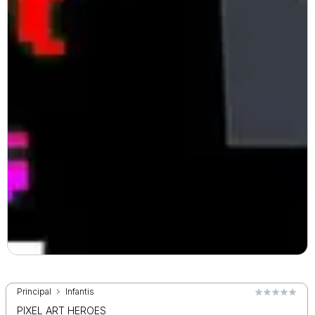
Principal
Infantis
PIXEL ART HEROES