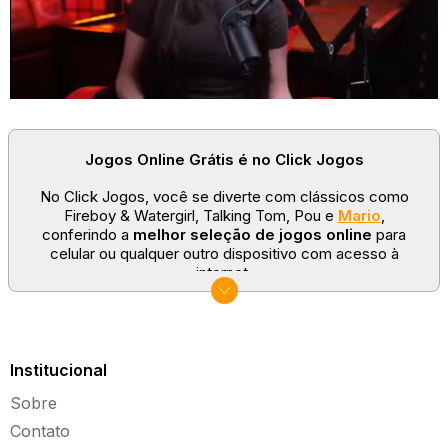
Jogos Online Grátis é no Click Jogos
No Click Jogos, você se diverte com clássicos como
Fireboy & Watergirl, Talking Tom, Pou e
Mario
,
conferindo a
melhor seleção de jogos online
para
celular ou qualquer outro dispositivo com acesso à
internet.
No Click Jogos temos as categorias mais populares:
jogos clássicos
,
jogos de esporte
e
jogos famosos
para todas as idades. Somos um portal de games
sempre atualizado com novos títulos!
Institucional
Explore novos universos, dirija carros, teste sua
Sobre
paciência, seja uma estrela do futebol ou brinque com a
Barbie de forma totalmente gratuita. Aqui, não faltam
Contato