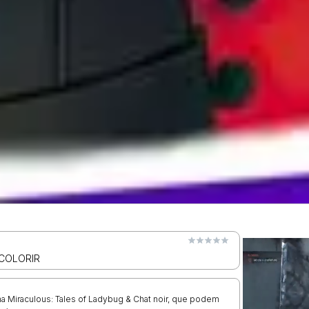
 COLORIR
ema Miraculous: Tales of Ladybug & Chat noir, que podem