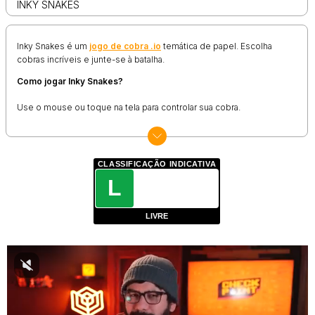
INKY SNAKES
Inky Snakes é um
jogo de cobra .io
temática de papel. Escolha
cobras incríveis e junte-se à batalha.
Como jogar Inky Snakes?
Use o mouse ou toque na tela para controlar sua cobra.
CLASSIFICAÇÃO INDICATIVA
L
LIVRE