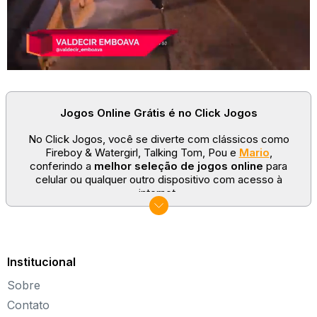
Jogos Online Grátis é no Click Jogos
No Click Jogos, você se diverte com clássicos como
Fireboy & Watergirl, Talking Tom, Pou e
Mario
,
conferindo a
melhor seleção de jogos online
para
celular ou qualquer outro dispositivo com acesso à
internet.
No Click Jogos temos as categorias mais populares:
jogos clássicos
,
jogos de esporte
e
jogos famosos
para todas as idades. Somos um portal de games
sempre atualizado com novos títulos!
Institucional
Explore novos universos, dirija carros, teste sua
Sobre
paciência, seja uma estrela do futebol ou brinque com a
Barbie de forma totalmente gratuita. Aqui, não faltam
Contato