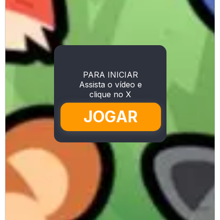
PARA INICIAR
Assista o vídeo e
clique no X
JOGAR