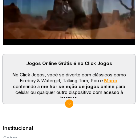
Jogos Online Grátis é no Click Jogos
No Click Jogos, você se diverte com clássicos como
Fireboy & Watergirl, Talking Tom, Pou e
Mario
,
conferindo a
melhor seleção de jogos online
para
celular ou qualquer outro dispositivo com acesso à
internet.
No Click Jogos temos as categorias mais populares:
jogos clássicos
,
jogos de esporte
e
jogos famosos
para todas as idades. Somos um portal de games
sempre atualizado com novos títulos!
Institucional
Explore novos universos, dirija carros, teste sua