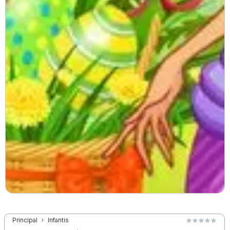
Principal
Infantis