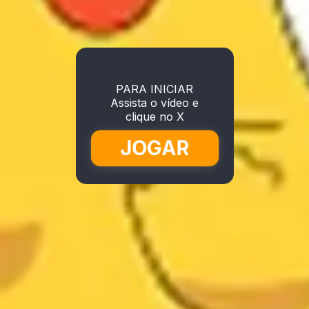
PARA INICIAR
Assista o vídeo e
clique no X
JOGAR