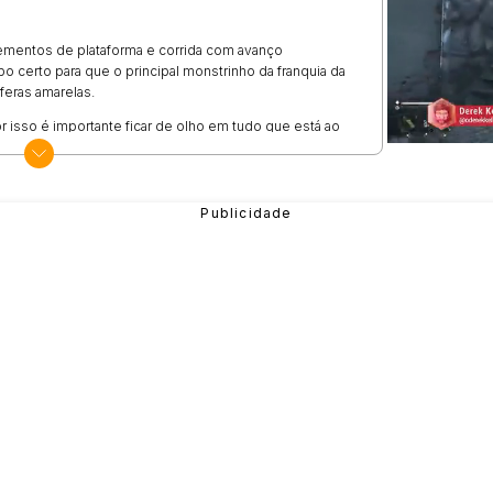
ementos de plataforma e corrida com avanço
o certo para que o principal monstrinho da franquia da
feras amarelas.
or isso é importante ficar de olho em tudo que está ao
a o início da etapa.
udo que você vai precisar fazer é usar o botão
ar no tempo correto.
ecido, já que na maior parte do tempo seus maiores
nto a todos eles e utilize o salto no momento certo