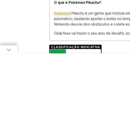
O que é Pokémon Pikachu?
Pokémon
Pikachu é um game que mistura el
automático, bastando apertar o botão no temp
Nintendo desvie dos obstáculos e colete es
Cada fase vai trazer o seu grau de desafio, p
redor para não fazer feio e acabar voltando par
CLASSIFICAÇÃO INDICATIVA
Como jogar Pokémon Pikachu?
L
Pokémon Pikachu é um game bem simples, e t
esquerdo do mouse ou tocar na tela para salt
LIVRE
O desafio também segue um caminho bem par
desafios serão buracos e espinhos. Fique ate
para deixar qualquer perigo para trás.