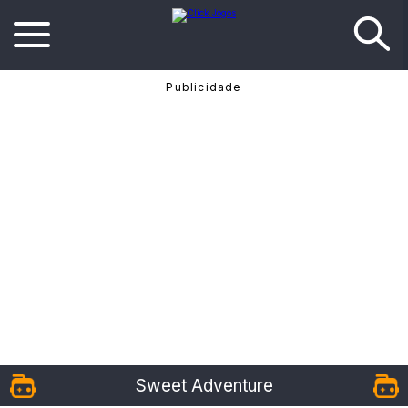
Sweet Adventure