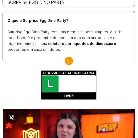
SURPRISE EGG DINO PARTY
O que é Surprise Egg Dino Party?
Surprise Egg Dino Party tem uma premissa bem simples. A cada
rodada você é presenteado com um ovo com surpresas e o
objetivo principal será
coletar os brinquedos de dinossauro
presentes em cada um deles.
O jogo se desenrola em
três etapas:
primeiro é necessário
desembrulhar o chocolate, para em seguida "comê-lo" e, por fim,
abrir a embalagem da surpresa para receber um brinquedo.
CLASSIFICAÇÃO INDICATIVA
O objetivo final é colecionar todos os brinquedos possíveis,
L
distribuídos de maneira aleatória. Assim, pode levar algum tempo
até completar a coleção.
LIVRE
Como jogar Surprise Egg Dino Party?
No geral, este não é um jogo que traz muito desafio,
exigindo
apenas o mouse ou o toque na tela
para controlar as
partidas. Além disso, é necessário ter paciência para tentar
completar a coleção dos dinossauros entregues nos ovos.