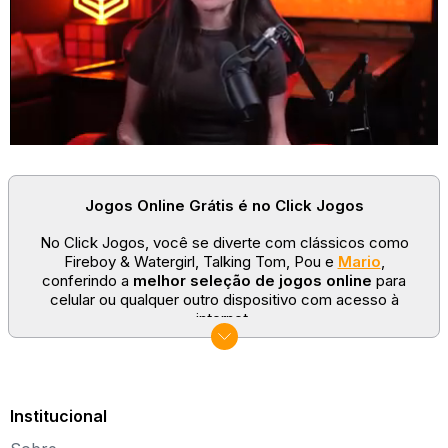
Felizmente, há uma lista bastante acessível mostrando todas as
opções, então basta conferi-la para ter uma ideia do progresso.
Jogos Online Grátis é no Click Jogos
No Click Jogos, você se diverte com clássicos como
Fireboy & Watergirl, Talking Tom, Pou e
Mario
,
conferindo a
melhor seleção de jogos online
para
celular ou qualquer outro dispositivo com acesso à
internet.
No Click Jogos temos as categorias mais populares:
jogos clássicos
,
jogos de esporte
e
jogos famosos
para todas as idades. Somos um portal de games
sempre atualizado com novos títulos!
Institucional
Explore novos universos, dirija carros, teste sua