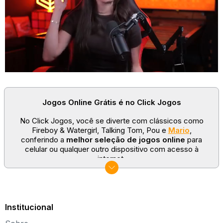
Jogos Online Grátis é no Click Jogos
No Click Jogos, você se diverte com clássicos como
Fireboy & Watergirl, Talking Tom, Pou e
Mario
,
conferindo a
melhor seleção de jogos online
para
celular ou qualquer outro dispositivo com acesso à
internet.
No Click Jogos temos as categorias mais populares:
jogos clássicos
,
jogos de esporte
e
jogos famosos
para todas as idades. Somos um portal de games
sempre atualizado com novos títulos!
Institucional
Explore novos universos, dirija carros, teste sua