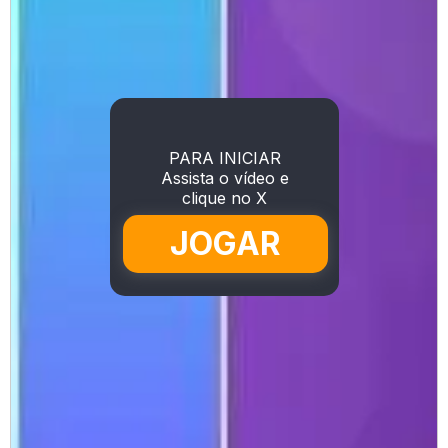
PARA INICIAR
Assista o vídeo e
clique no X
JOGAR