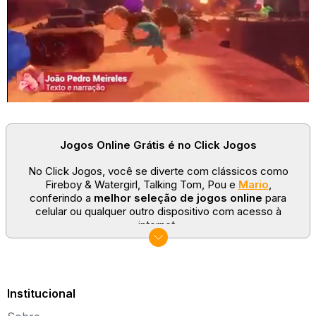
avanços, pois a sequência muda a cada nova partida. Portanto,
apenas a sua
agilidade
vai ajudar nessa missão.
Jogos Online Grátis é no Click Jogos
No Click Jogos, você se diverte com clássicos como
Fireboy & Watergirl, Talking Tom, Pou e
Mario
,
conferindo a
melhor seleção de jogos online
para
celular ou qualquer outro dispositivo com acesso à
internet.
No Click Jogos temos as categorias mais populares:
jogos clássicos
,
jogos de esporte
e
jogos famosos
para todas as idades. Somos um portal de games
sempre atualizado com novos títulos!
Institucional
Explore novos universos, dirija carros, teste sua