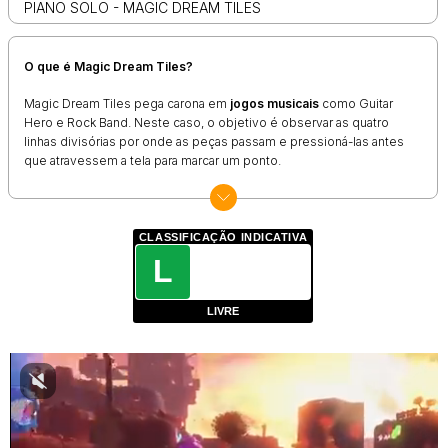
PIANO SOLO - MAGIC DREAM TILES
O que é Magic Dream Tiles?
Magic Dream Tiles pega carona em
jogos musicais
como Guitar
Hero e Rock Band. Neste caso, o objetivo é observar as quatro
linhas divisórias por onde as peças passam e pressioná-las antes
que atravessem a tela para marcar um ponto.
Conforme avança na rodada, vai perceber que as pedras surgem e
somem de maneira mais rápida. Dessa forma, você também precisa
movimentar o mouse de maneira ágil
para tocar todas elas, do
CLASSIFICAÇÃO INDICATIVA
contrário a partida termina mais cedo.
L
Como jogar Magic Dream Tiles?
LIVRE
Magic Dream é um game simples em sua mecânica de controles, já
que basta
mover o mouse pela tela e apertar o botão esquerdo
sobre cada pedra que passar pelas fileiras.
Entretanto, não espere que essa seja uma tarefa fácil, pois as
marcações se movem mais rápido conforme o tempo passa.
Ah, e não tente encontrar uma lógica para memorizar esses