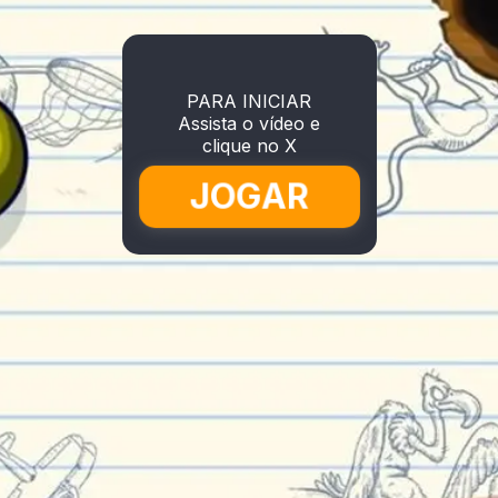
PARA INICIAR
Assista o vídeo e
clique no X
JOGAR