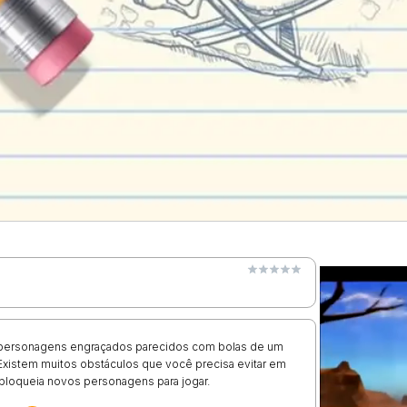
 personagens engraçados parecidos com bolas de um
 Existem muitos obstáculos que você precisa evitar em
sbloqueia novos personagens para jogar.