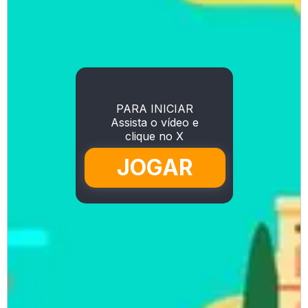
PARA INICIAR
Assista o vídeo e
clique no X
JOGAR