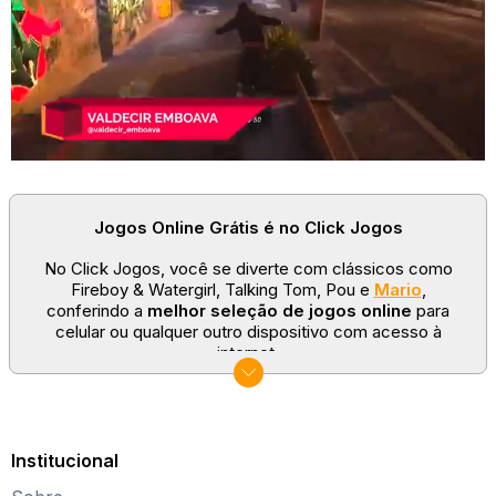
Jogos Online Grátis é no Click Jogos
No Click Jogos, você se diverte com clássicos como
Fireboy & Watergirl, Talking Tom, Pou e
Mario
,
conferindo a
melhor seleção de jogos online
para
celular ou qualquer outro dispositivo com acesso à
internet.
No Click Jogos temos as categorias mais populares:
jogos clássicos
,
jogos de esporte
e
jogos famosos
para todas as idades. Somos um portal de games
sempre atualizado com novos títulos!
Institucional
Explore novos universos, dirija carros, teste sua