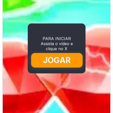
PARA INICIAR
Assista o vídeo e
clique no X
JOGAR