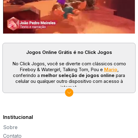
Jogos Online Grátis é no Click Jogos
No Click Jogos, você se diverte com clássicos como
Fireboy & Watergirl, Talking Tom, Pou e
Mario
,
conferindo a
melhor seleção de jogos online
para
celular ou qualquer outro dispositivo com acesso à
internet.
No Click Jogos temos as categorias mais populares:
jogos clássicos
,
jogos de esporte
e
jogos famosos
para todas as idades. Somos um portal de games
sempre atualizado com novos títulos!
Institucional
Explore novos universos, dirija carros, teste sua
Sobre
paciência, seja uma estrela do futebol ou brinque com a
Barbie de forma totalmente gratuita. Aqui, não faltam
Contato