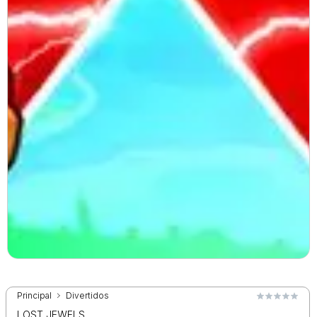
Principal
Divertidos
LOST JEWELS