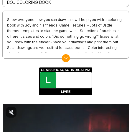
BOJ COLORING BOOK
Show everyone how you can draw, this will help you with a coloring
book with Boy and his friends. Game Features: - Lots of Battle
themed templates to start the game with - Selection of brushes in
different sizes and colors "Did something go wrong?" Erase what
you drew with the eraser - Save your drawings and print them out.
Such drawings are well suited for classrooms - Color interesting
characters from the Battle universe, including Bealby, Mimi, Pops,
Denzil, Mr. Cloppity, Mia Twitch, Julie Twitch, and others. - Positive
design and drawing will improve your mood Boy and his friends are
back to have fun and learn a hundred times better than before.
CLASSIFICAÇÃO INDICATIVA
Create your own drawing or color the already available templates.
L
Don't miss the chance to paint your favorite characters! To select a
brush or color, just click on the icon with them. Use the eraser to
LIVRE
correct mistakes. Once the drawing is ready, you can save it, print it
out and show it to everyone.