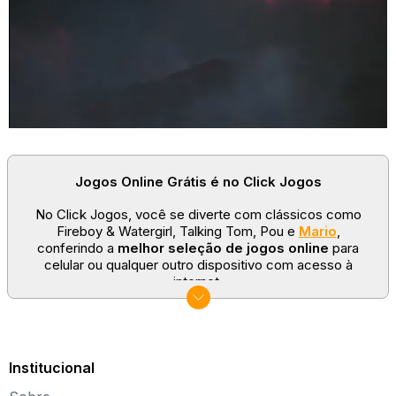
Jogos Online Grátis é no Click Jogos
No Click Jogos, você se diverte com clássicos como
Fireboy & Watergirl, Talking Tom, Pou e
Mario
,
conferindo a
melhor seleção de jogos online
para
celular ou qualquer outro dispositivo com acesso à
internet.
No Click Jogos temos as categorias mais populares:
jogos clássicos
,
jogos de esporte
e
jogos famosos
para todas as idades. Somos um portal de games
sempre atualizado com novos títulos!
Institucional
Explore novos universos, dirija carros, teste sua