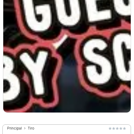
Principal
Tiro