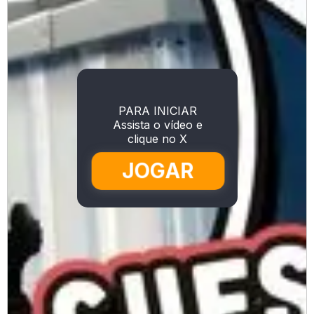
PARA INICIAR
Assista o vídeo e
clique no X
JOGAR