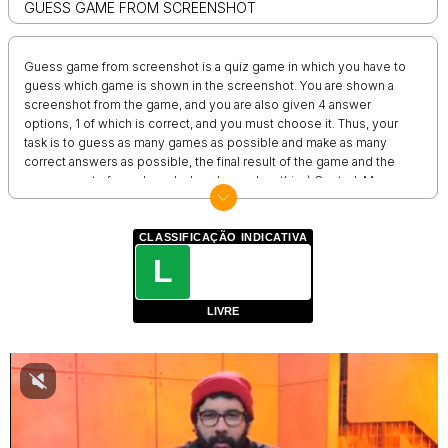
GUESS GAME FROM SCREENSHOT
Guess game from screenshot is a quiz game in which you have to
guess which game is shown in the screenshot. You are shown a
screenshot from the game, and you are also given 4 answer
options, 1 of which is correct, and you must choose it. Thus, your
task is to guess as many games as possible and make as many
correct answers as possible, the final result of the game and the
assessment of your knowledge depend on this :) Control: Mouse
CLASSIFICAÇÃO INDICATIVA
L
LIVRE