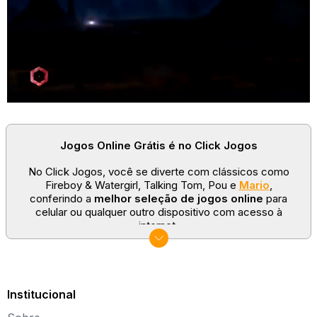
Jogos Online Grátis é no Click Jogos
No Click Jogos, você se diverte com clássicos como
Fireboy & Watergirl, Talking Tom, Pou e
Mario
,
conferindo a
melhor seleção de jogos online
para
celular ou qualquer outro dispositivo com acesso à
internet.
No Click Jogos temos as categorias mais populares:
jogos clássicos
,
jogos de esporte
e
jogos famosos
para todas as idades. Somos um portal de games
sempre atualizado com novos títulos!
Institucional
Explore novos universos, dirija carros, teste sua