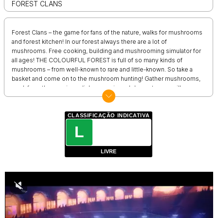
FOREST CLANS
Forest Clans – the game for fans of the nature, walks for mushrooms
and forest kitchen! In our forest always there are a lot of
mushrooms. Free cooking, building and mushrooming simulator for
all ages! THE COLOURFUL FOREST is full of so many kinds of
mushrooms – from well-known to rare and little-known. So take a
basket and come on to the mushroom hunting! Gather mushrooms,
cook from them various dishes, equip and decorate your village
and farm to your taste. PLAY WITH FRIENDS, chat and help each
other! You will be able to join in clans with players from other social
networks and mobile platforms. Continue to play on other mobile
CLASSIFICAÇÃO INDICATIVA
devices without loss of game progress! FASCINATING GAME
L
PROCESS, immersion to the kind world of the nature, a lot of the
most different mushrooms, beautiful graphics and pleasant sounds
LIVRE
of the forest, communication in a clan and rivalry in a tournament – all
this won't leave indifferent mushroom hunters of any age, young
and old!