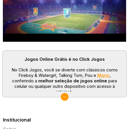
Jogos Online Grátis é no Click Jogos
No Click Jogos, você se diverte com clássicos como
Fireboy & Watergirl, Talking Tom, Pou e
Mario
,
conferindo a
melhor seleção de jogos online
para
celular ou qualquer outro dispositivo com acesso à
internet.
No Click Jogos temos as categorias mais populares:
jogos clássicos
,
jogos de esporte
e
jogos famosos
para todas as idades. Somos um portal de games
sempre atualizado com novos títulos!
Institucional
Explore novos universos, dirija carros, teste sua