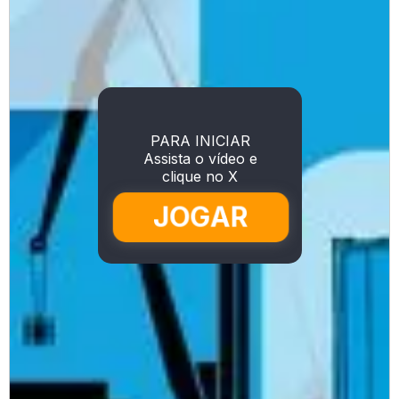
PARA INICIAR
Assista o vídeo e
clique no X
JOGAR