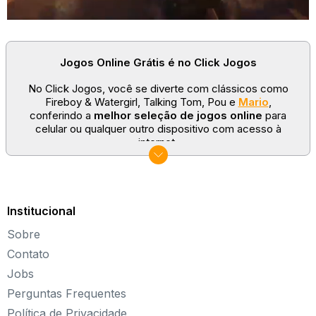
Jogos Online Grátis é no Click Jogos
No Click Jogos, você se diverte com clássicos como
Fireboy & Watergirl, Talking Tom, Pou e
Mario
,
conferindo a
melhor seleção de jogos online
para
celular ou qualquer outro dispositivo com acesso à
internet.
No Click Jogos temos as categorias mais populares:
jogos clássicos
,
jogos de esporte
e
jogos famosos
para todas as idades. Somos um portal de games
sempre atualizado com novos títulos!
Institucional
Explore novos universos, dirija carros, teste sua
Sobre
paciência, seja uma estrela do futebol ou brinque com a
Barbie de forma totalmente gratuita. Aqui, não faltam
Contato
opções para aproveitar!
Jobs
Sobre o Click Jogos
Perguntas Frequentes
Política de Privacidade
Fundado em 2004, o Click Jogos é o maior portal de