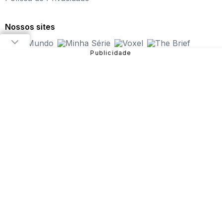
jogos online infantil do Brasil, oferecendo
os melhores
jogos online para PC
, além de alternativas para curtir
Nossos sites
pelo
tablet ou celular
.
Nosso objetivo é proporcionar uma experiência incrível
em entretenimento e diversão com
jogos de meninas
,
jogos de carros
,
jogos de aventura
,
jogos de
plataforma
e muito mais!
São diversos games disponíveis no site que você pode
jogar online gratuitamente. Dentre eles, estão:
Fireboy
and Watergirl
,
Subway Surfers
,
Bubble Pop
, entre
outros.
Sendo uma das verticais do Grupo NZN, o Click Jogos
conta com equipe especializada e monitoramento diário,
garantindo uma
experiência mais segura para o
público
e trabalhando para que a nossa história continue
com as novas gerações.