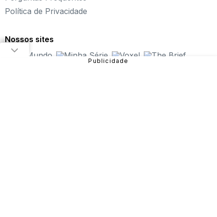
Política de Privacidade
Fundado em 2004, o Click Jogos é o maior portal de
jogos online infantil do Brasil, oferecendo
os melhores
jogos online para PC
, além de alternativas para curtir
Nossos sites
pelo
tablet ou celular
.
Nosso objetivo é proporcionar uma experiência incrível
em entretenimento e diversão com
jogos de meninas
,
jogos de carros
,
jogos de aventura
,
jogos de
plataforma
e muito mais!
São diversos games disponíveis no site que você pode
jogar online gratuitamente. Dentre eles, estão:
Fireboy
and Watergirl
,
Subway Surfers
,
Bubble Pop
, entre
outros.
Sendo uma das verticais do Grupo NZN, o Click Jogos
conta com equipe especializada e monitoramento diário,
garantindo uma
experiência mais segura para o
público
e trabalhando para que a nossa história continue
com as novas gerações.