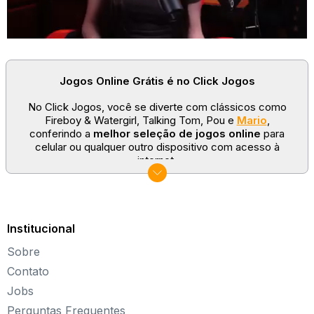
Jogos Online Grátis é no Click Jogos
No Click Jogos, você se diverte com clássicos como
Fireboy & Watergirl, Talking Tom, Pou e
Mario
,
conferindo a
melhor seleção de jogos online
para
celular ou qualquer outro dispositivo com acesso à
internet.
No Click Jogos temos as categorias mais populares:
jogos clássicos
,
jogos de esporte
e
jogos famosos
para todas as idades. Somos um portal de games
sempre atualizado com novos títulos!
Institucional
Explore novos universos, dirija carros, teste sua
Sobre
paciência, seja uma estrela do futebol ou brinque com a
Barbie de forma totalmente gratuita. Aqui, não faltam
Contato
opções para aproveitar!
Jobs
Sobre o Click Jogos
Perguntas Frequentes