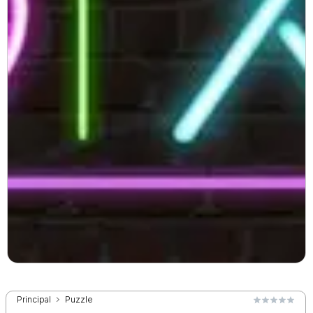
Principal
Puzzle