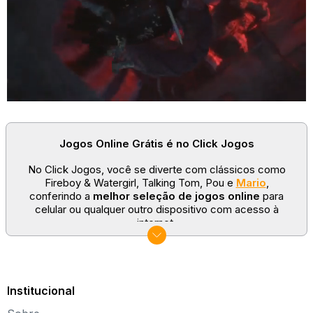
Jogos Online Grátis é no Click Jogos
No Click Jogos, você se diverte com clássicos como
Fireboy & Watergirl, Talking Tom, Pou e
Mario
,
conferindo a
melhor seleção de jogos online
para
celular ou qualquer outro dispositivo com acesso à
internet.
No Click Jogos temos as categorias mais populares:
jogos clássicos
,
jogos de esporte
e
jogos famosos
para todas as idades. Somos um portal de games
sempre atualizado com novos títulos!
Institucional
Explore novos universos, dirija carros, teste sua