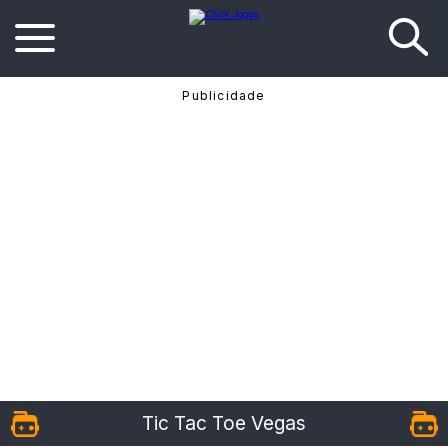
Tic Tac Toe Vegas