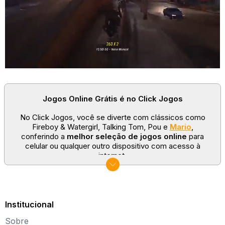
Jogos Online Grátis é no Click Jogos
No Click Jogos, você se diverte com clássicos como
Fireboy & Watergirl, Talking Tom, Pou e
Mario
,
conferindo a
melhor seleção de jogos online
para
celular ou qualquer outro dispositivo com acesso à
internet.
No Click Jogos temos as categorias mais populares:
jogos clássicos
,
jogos de esporte
e
jogos famosos
para todas as idades. Somos um portal de games
sempre atualizado com novos títulos!
Institucional
Explore novos universos, dirija carros, teste sua
Sobre
paciência, seja uma estrela do futebol ou brinque com a