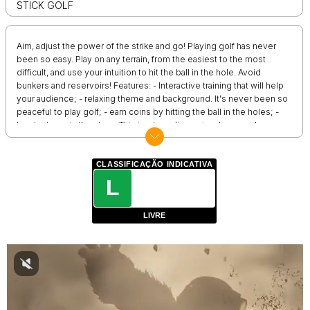
STICK GOLF
Aim, adjust the power of the strike and go! Playing golf has never
been so easy. Play on any terrain, from the easiest to the most
difficult, and use your intuition to hit the ball in the hole. Avoid
bunkers and reservoirs! Features: - Interactive training that will help
your audience; - relaxing theme and background. It's never been so
peaceful to play golf; - earn coins by hitting the ball in the holes; -
buy textures in the store. This is a two-dimensional game where
you need to send the ball towards the hole. Tap or tap the button in
the lower right corner of the screen, and estimate how strong the
impact should be, and then click on the "FORWARD" button. As
CLASSIFICAÇÃO INDICATIVA
soon as the ball hits the hole, you will go to the next level. In the
L
game "Stick Golf" there are several levels with different terrain. You
can also earn coins for each ball that hits the hole, and use them to
LIVRE
buy items in the store. Prepare your stick and try to score a few
balls in the hole!