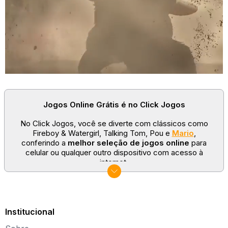
Jogos Online Grátis é no Click Jogos
No Click Jogos, você se diverte com clássicos como
Fireboy & Watergirl, Talking Tom, Pou e
Mario
,
conferindo a
melhor seleção de jogos online
para
celular ou qualquer outro dispositivo com acesso à
internet.
No Click Jogos temos as categorias mais populares:
jogos clássicos
,
jogos de esporte
e
jogos famosos
para todas as idades. Somos um portal de games
sempre atualizado com novos títulos!
Institucional
Explore novos universos, dirija carros, teste sua