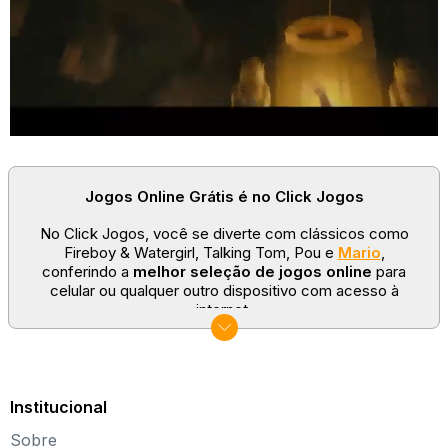
Jogos Online Grátis é no Click Jogos
No Click Jogos, você se diverte com clássicos como
Fireboy & Watergirl, Talking Tom, Pou e
Mario
,
conferindo a
melhor seleção de jogos online
para
celular ou qualquer outro dispositivo com acesso à
internet.
No Click Jogos temos as categorias mais populares:
jogos clássicos
,
jogos de esporte
e
jogos famosos
para todas as idades. Somos um portal de games
sempre atualizado com novos títulos!
Institucional
Explore novos universos, dirija carros, teste sua
Sobre
paciência, seja uma estrela do futebol ou brinque com a