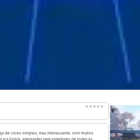
 de cores simples, mas interessante, com muitos
ão e a lógica, adequadas para jogadores de todas as