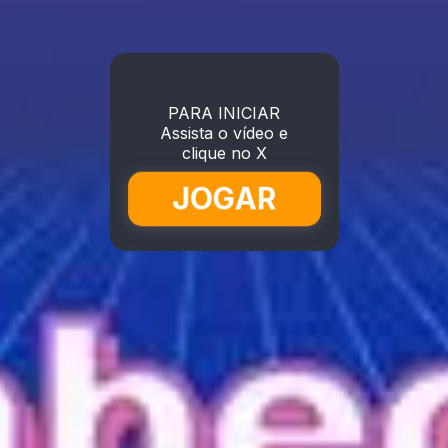
PARA INICIAR
Assista o vídeo e
clique no X
JOGAR