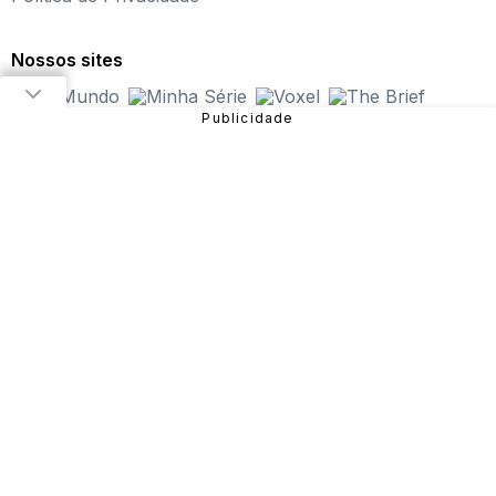
jogos online infantil do Brasil, oferecendo
os melhores
jogos online para PC
, além de alternativas para curtir
Nossos sites
pelo
tablet ou celular
.
Nosso objetivo é proporcionar uma experiência incrível
em entretenimento e diversão com
jogos de meninas
,
jogos de carros
,
jogos de aventura
,
jogos de
plataforma
e muito mais!
São diversos games disponíveis no site que você pode
jogar online gratuitamente. Dentre eles, estão:
Fireboy
and Watergirl
,
Subway Surfers
,
Bubble Pop
, entre
outros.
Sendo uma das verticais do Grupo NZN, o Click Jogos
conta com equipe especializada e monitoramento diário,
garantindo uma
experiência mais segura para o
público
e trabalhando para que a nossa história continue
com as novas gerações.