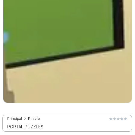
Principal
Puzzle
PORTAL PUZZLES