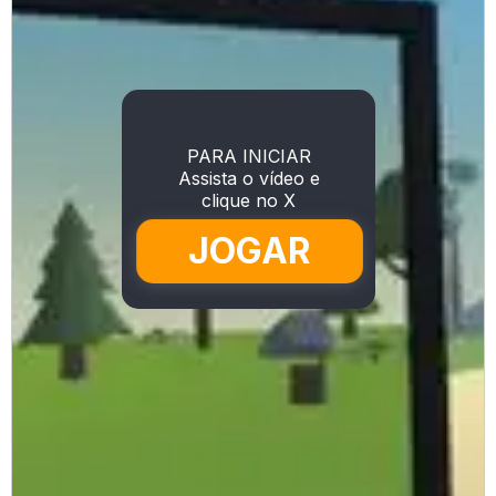
PARA INICIAR
Assista o vídeo e
clique no X
JOGAR