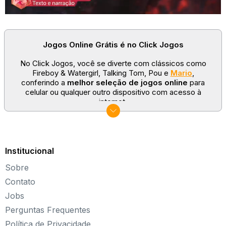
Jogos Online Grátis é no Click Jogos
No Click Jogos, você se diverte com clássicos como
Fireboy & Watergirl, Talking Tom, Pou e
Mario
,
conferindo a
melhor seleção de jogos online
para
celular ou qualquer outro dispositivo com acesso à
internet.
No Click Jogos temos as categorias mais populares:
jogos clássicos
,
jogos de esporte
e
jogos famosos
para todas as idades. Somos um portal de games
sempre atualizado com novos títulos!
Institucional
Explore novos universos, dirija carros, teste sua
Sobre
paciência, seja uma estrela do futebol ou brinque com a
Barbie de forma totalmente gratuita. Aqui, não faltam
Contato
opções para aproveitar!
Jobs
Sobre o Click Jogos
Perguntas Frequentes
Política de Privacidade
Fundado em 2004, o Click Jogos é o maior portal de