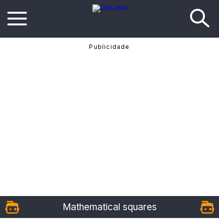
Mathematical squares