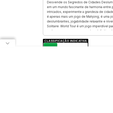
Desvende os Segredos de Cidades Deslum
em um mundo fascinante de harmonia entre 
intricados, experimente a grandeza de cidad
é apenas mais um jogo de Mahjong; é uma jo
deslumbrantes, jogabilidade relaxante e níve
Solitaire: World Tour é um jogo imperdível p
embarque agora em sua aventura definitiva 
Controles:
CLASSIFICAÇÃO INDICATIVA
L
*Mouse
Prepare-se para explorar e desvendar os se
LIVRE
com este emocionante jogo de Mahjong!