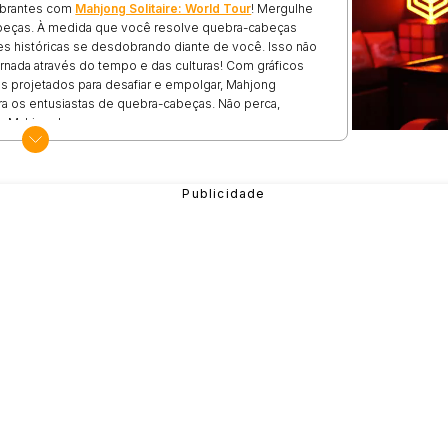
brantes com
Mahjong Solitaire: World Tour
! Mergulhe
peças. À medida que você resolve quebra-cabeças
es históricas se desdobrando diante de você. Isso não
rnada através do tempo e das culturas! Com gráficos
is projetados para desafiar e empolgar, Mahjong
ara os entusiastas de quebra-cabeças. Não perca,
de Mahjong!
gredos de cidades maravilhosas enquanto se diverte