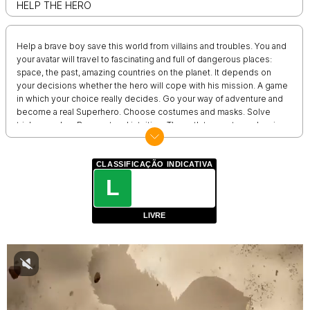
HELP THE HERO
Help a brave boy save this world from villains and troubles. You and
your avatar will travel to fascinating and full of dangerous places:
space, the past, amazing countries on the planet. It depends on
your decisions whether the hero will cope with his mission. A game
in which your choice really decides. Go your way of adventure and
become a real Superhero. Choose costumes and masks. Solve
tricky puzzles. Be smart and intuitive. The path to greatness begins
with small steps. The first one is to download Help The Hero and
start on the path of glory!
CLASSIFICAÇÃO INDICATIVA
L
LIVRE