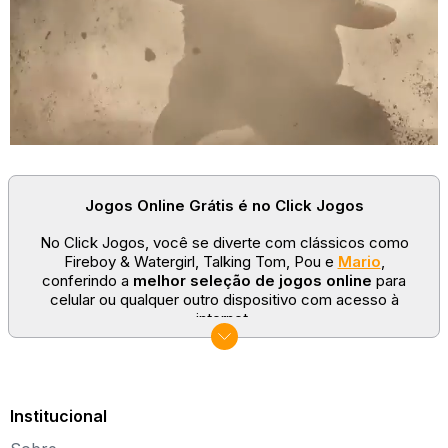
Jogos Online Grátis é no Click Jogos
No Click Jogos, você se diverte com clássicos como
Fireboy & Watergirl, Talking Tom, Pou e
Mario
,
conferindo a
melhor seleção de jogos online
para
celular ou qualquer outro dispositivo com acesso à
internet.
No Click Jogos temos as categorias mais populares:
jogos clássicos
,
jogos de esporte
e
jogos famosos
para todas as idades. Somos um portal de games
sempre atualizado com novos títulos!
Institucional
Explore novos universos, dirija carros, teste sua