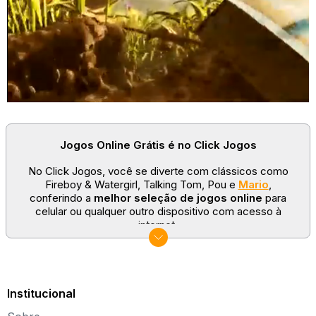
Jogos Online Grátis é no Click Jogos
No Click Jogos, você se diverte com clássicos como
Fireboy & Watergirl, Talking Tom, Pou e
Mario
,
conferindo a
melhor seleção de jogos online
para
celular ou qualquer outro dispositivo com acesso à
internet.
No Click Jogos temos as categorias mais populares:
jogos clássicos
,
jogos de esporte
e
jogos famosos
para todas as idades. Somos um portal de games
sempre atualizado com novos títulos!
Institucional
Explore novos universos, dirija carros, teste sua