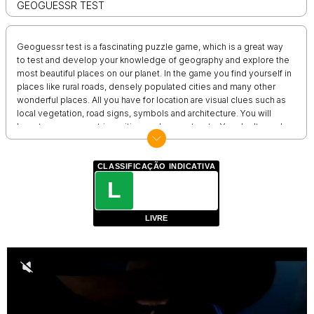
GEOGUESSR TEST
Geoguessr test is a fascinating puzzle game, which is a great way
to test and develop your knowledge of geography and explore the
most beautiful places on our planet. In the game you find yourself in
places like rural roads, densely populated cities and many other
wonderful places. All you have for location are visual clues such as
local vegetation, road signs, symbols and architecture. You will
have to guess countries, cities, and even streets. You don't need
to be a geography expert at all to enjoy the game - you can just play
for fun and to discover new places and cultures. The game is great
for all ages, from children to adults, and is a great way to learn more
CLASSIFICAÇÃO INDICATIVA
about the world around us.
L
LIVRE