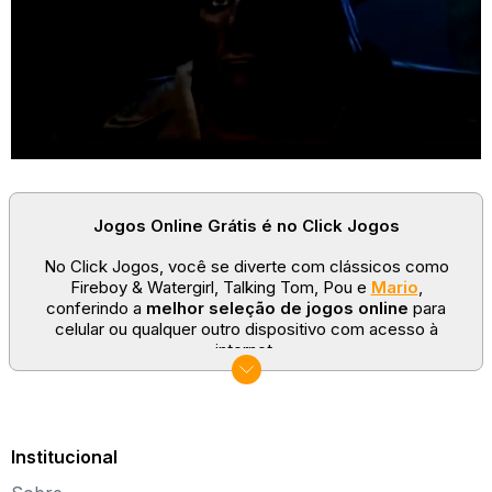
Jogos Online Grátis é no Click Jogos
No Click Jogos, você se diverte com clássicos como
Fireboy & Watergirl, Talking Tom, Pou e
Mario
,
conferindo a
melhor seleção de jogos online
para
celular ou qualquer outro dispositivo com acesso à
internet.
No Click Jogos temos as categorias mais populares:
jogos clássicos
,
jogos de esporte
e
jogos famosos
para todas as idades. Somos um portal de games
sempre atualizado com novos títulos!
Institucional
Explore novos universos, dirija carros, teste sua