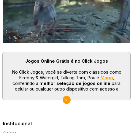
Diferentes bônus!
Como jogar
As regras deste jogo de combinação 3 são simples - mova e
combine joias, junte-as em grupos de 3, crie bônus e supere todos
os numerosos desafios! No momento, existem mais de mil níveis e
isso está longe do limite! Alguns deles são um verdadeiro teste
para o cérebro!
Jogos Online Grátis é no Click Jogos
No Click Jogos, você se diverte com clássicos como
Fireboy & Watergirl, Talking Tom, Pou e
Mario
,
conferindo a
melhor seleção de jogos online
para
celular ou qualquer outro dispositivo com acesso à
internet.
No Click Jogos temos as categorias mais populares:
jogos clássicos
,
jogos de esporte
e
jogos famosos
para todas as idades. Somos um portal de games
sempre atualizado com novos títulos!
Institucional
Explore novos universos, dirija carros, teste sua