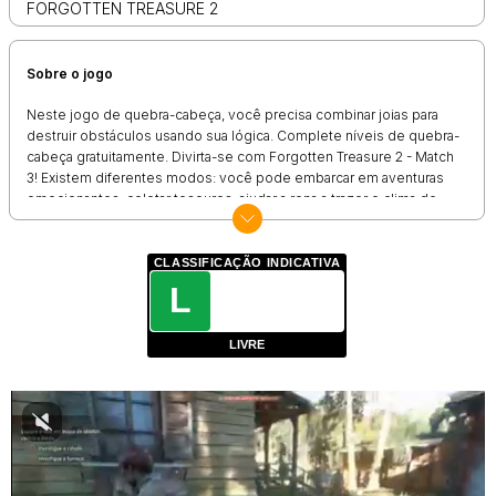
FORGOTTEN TREASURE 2
Sobre o jogo
Neste jogo de quebra-cabeça, você precisa combinar joias para
destruir obstáculos usando sua lógica. Complete níveis de quebra-
cabeça gratuitamente. Divirta-se com Forgotten Treasure 2 - Match
3! Existem diferentes modos: você pode embarcar em aventuras
emocionantes, coletar tesouros, ajudar a rena a trazer o clima de
Natal decorando a árvore de Natal! Além das aventuras, você pode
passar por pacotes sazonais, para cada um dos quais você coleta
ingredientes diferentes e, com eles, pode criar as relíquias mais
CLASSIFICAÇÃO INDICATIVA
bonitas! E se você só quiser relaxar, pode desfrutar do modo
L
arcade, coletando cristais sem obstáculos, estabelecendo
recordes e competindo com seus amigos ou com o mundo inteiro!
LIVRE
Recursos do Forgotten Treasure 2 - Match 3 puzzle:
Ótimos gráficos e som!
Uma enorme quantidade de níveis de lógica!
Conjuntos diferentes de cristais para todos os gostos!
Diversas aventuras e tesouros!
Muitos obstáculos!