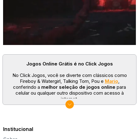
Jogos Online Grátis é no Click Jogos
No Click Jogos, você se diverte com clássicos como
Fireboy & Watergirl, Talking Tom, Pou e
Mario
,
conferindo a
melhor seleção de jogos online
para
celular ou qualquer outro dispositivo com acesso à
internet.
No Click Jogos temos as categorias mais populares:
jogos clássicos
,
jogos de esporte
e
jogos famosos
para todas as idades. Somos um portal de games
sempre atualizado com novos títulos!
Institucional
Explore novos universos, dirija carros, teste sua