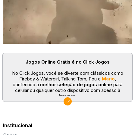
Jogos Online Grátis é no Click Jogos
No Click Jogos, você se diverte com clássicos como
Fireboy & Watergirl, Talking Tom, Pou e
Mario
,
conferindo a
melhor seleção de jogos online
para
celular ou qualquer outro dispositivo com acesso à
internet.
No Click Jogos temos as categorias mais populares:
jogos clássicos
,
jogos de esporte
e
jogos famosos
para todas as idades. Somos um portal de games
sempre atualizado com novos títulos!
Institucional
Explore novos universos, dirija carros, teste sua