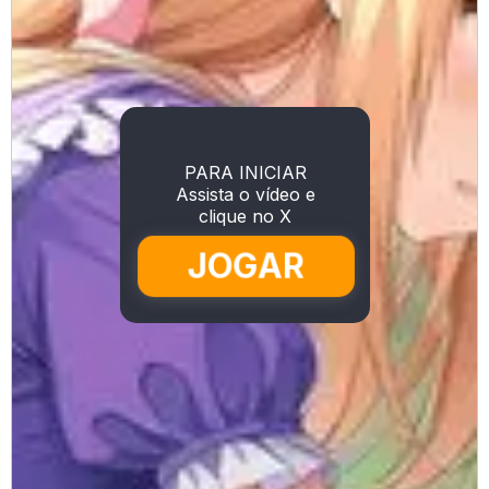
PARA INICIAR
Assista o vídeo e
clique no X
JOGAR