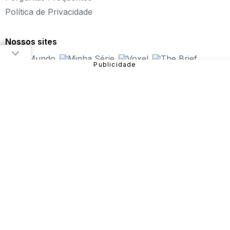
Política de Privacidade
Fundado em 2004, o Click Jogos é o maior portal de
jogos online infantil do Brasil, oferecendo
os melhores
jogos online para PC
, além de alternativas para curtir
Nossos sites
pelo
tablet ou celular
.
Nosso objetivo é proporcionar uma experiência incrível
em entretenimento e diversão com
jogos de meninas
,
jogos de carros
,
jogos de aventura
,
jogos de
plataforma
e muito mais!
São diversos games disponíveis no site que você pode
jogar online gratuitamente. Dentre eles, estão:
Fireboy
and Watergirl
,
Subway Surfers
,
Bubble Pop
, entre
outros.
Sendo uma das verticais do Grupo NZN, o Click Jogos
conta com equipe especializada e monitoramento diário,
garantindo uma
experiência mais segura para o
público
e trabalhando para que a nossa história continue
com as novas gerações.