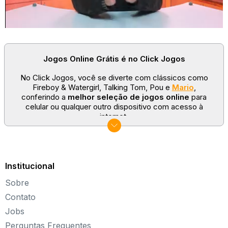
Jogos Online Grátis é no Click Jogos
No Click Jogos, você se diverte com clássicos como
Fireboy & Watergirl, Talking Tom, Pou e
Mario
,
conferindo a
melhor seleção de jogos online
para
celular ou qualquer outro dispositivo com acesso à
internet.
No Click Jogos temos as categorias mais populares:
jogos clássicos
,
jogos de esporte
e
jogos famosos
para todas as idades. Somos um portal de games
sempre atualizado com novos títulos!
Institucional
Explore novos universos, dirija carros, teste sua
Sobre
paciência, seja uma estrela do futebol ou brinque com a
Barbie de forma totalmente gratuita. Aqui, não faltam
Contato
opções para aproveitar!
Jobs
Sobre o Click Jogos
Perguntas Frequentes